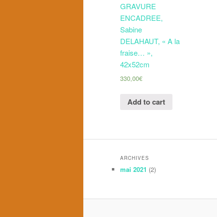
GRAVURE
ENCADREE,
Sabine
DELAHAUT, « A la
fraise… »,
42x52cm
330,00
€
Add to cart
ARCHIVES
mai 2021
(2)