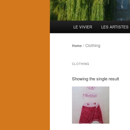
Menu
LE VIVIER
LES ARTISTES
principal
/ Clothing
Home
CLOTHING
Showing the single result